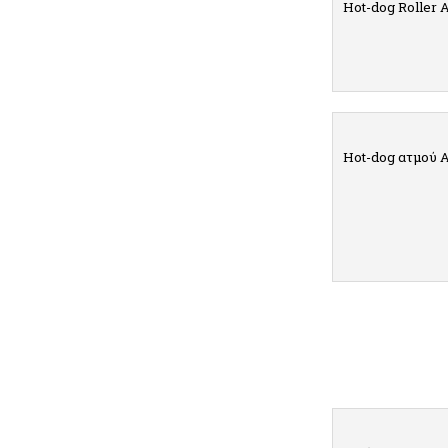
Hot-dog Roller 
ΛΕ
Hot-dog ατμού 
ΛΕ