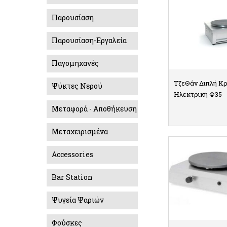
Παρουσίαση
Παρουσίαση-Εργαλεία
Παγομηχανές
ΤζεΘάν Διπλή Κ
Ψύκτες Νερού
Ηλεκτρική Φ35
Mεταφορά - Aποθήκευση
Μεταχειρισμένα
ΛΕ
Accessories
Bar Station
Ψυγεία Ψαριών
Φούσκες