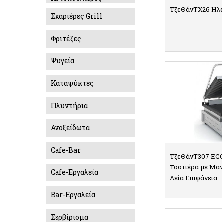
ΤζεΘάνΤΧ26 Ηλε
Σχαριέρες Grill
Φριτέζες
ΛΕ
Ψυγεία
Καταψύκτες
Πλυντήρια
Ανοξείδωτα
Cafe-Bar
ΤζεΘάνΤ307 ECO
Τοστιέρα με Μα
Cafe-Εργαλεία
Λεία Επιφάνεια
Bar-Εργαλεία
ΛΕ
Σερβίρισμα