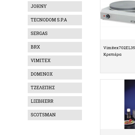
JOHNY
TECNODOM S.P.A
SERGAS
BRX
Vimitex702EL35
Κρεπιέρα
VIMITEX
DOMINOX
ΛΕ
ΤΖΕΛΕΠΗΣ
LIEBHERR
SCOTSMAN