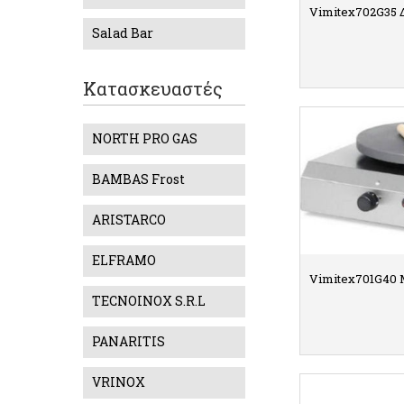
Vimitex702G35 
Salad Bar
Κατασκευαστές
ΛΕ
NORTH PRO GAS
BAMBAS Frost
ARISTARCO
ELFRAMO
Vimitex701G40 
TECNOINOX S.R.L
PANARITIS
ΛΕ
VRINOX